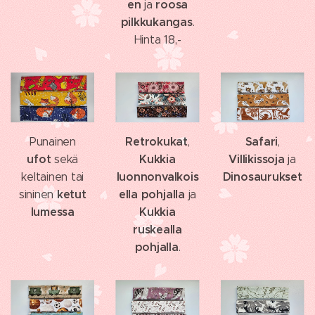
en
roosa
ja
pilkkukangas
.
Hinta 18,-
Retrokukat
Safari
Punainen
,
,
ufot
Kukkia
Villikissoja
sekä
ja
luonnonvalkois
Dinosaurukset
keltainen tai
ketut
ella pohjalla
sininen
ja
lumessa
Kukkia
ruskealla
pohjalla
.