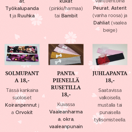
at
kukat
vaihtoehtoina
,
Peurat
Asterit
Työkalupanda
,
(pinkki/harmaa)
t
Ruuhka
Bambit
(vanha roosa) ja
ja
tai
Dahliat
(vaalea
beige)
SOLMUPANT
PANTA
JUHLAPANTA
A 18,-
PIENELLÄ
18,-
RUSETILLA
Tässä kankaina
Saatavissa
18,-
suoloiset
valkoisella,
Kuvassa
Koiranpennut
j
mustalla tai
Vaaleanharma
Orvokit
a
punaisella
a
okra
,
,
tyllisomisteella.
vaaleanpunain