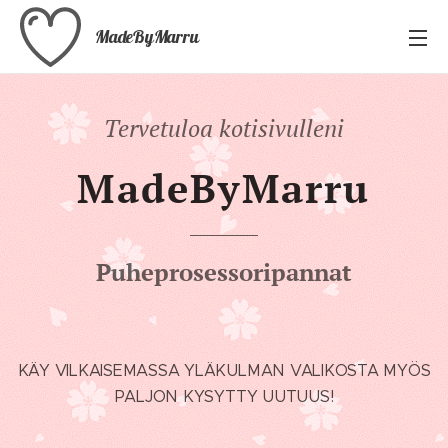
MadeByMarru
Tervetuloa kotisivulleni
MadeByMarru
Puheprosessoripannat
KÄY VILKAISEMASSA YLÄKULMAN VALIKOSTA MYÖS
PALJON KYSYTTY UUTUUS!