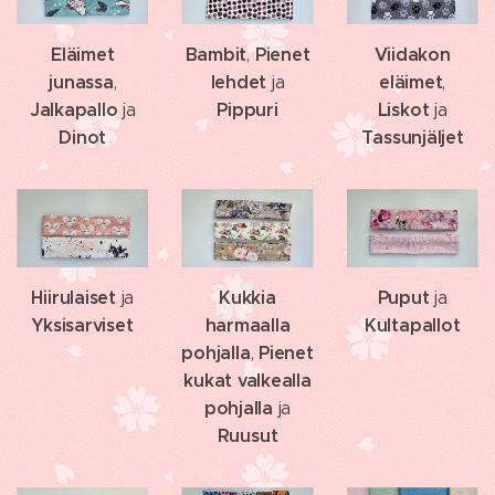
Eläimet
Bambit
Pienet
Viidakon
,
junassa
lehdet
eläimet
,
ja
,
Jalkapallo
Pippuri
Liskot
ja
ja
Dinot
T
assunjäljet
Hiirulaiset
Kukkia
Puput
ja
ja
Yksisarviset
harmaalla
Kultapallot
pohjalla
Pienet
,
kukat valkealla
pohjalla
ja
Ruusut