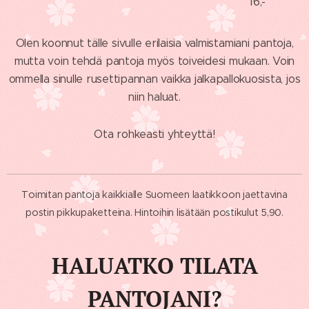
16,-
Olen koonnut tälle sivulle erilaisia valmistamiani pantoja,
mutta voin tehdä pantoja myös toiveidesi mukaan. Voin
ommella sinulle rusettipannan vaikka jalkapallokuosista, jos
niin haluat.
Ota rohkeasti yhteyttä!
Toimitan pantoja kaikkialle Suomeen laatikkoon jaettavina
postin pikkupaketteina. Hintoihin lisätään postikulut 5,90.
HALUATKO TILATA
PANTOJANI?