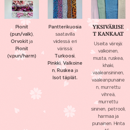
YKSIVÄRISE
Pionit
Pantterikuosia
T KANKAAT
(pun/valk)
,
saatavilla
Orvokit
ja
viidessä eri
Useita värejä:
Pionit
värissä:
valkoinen,
(v.pun/harm)
T
urkoosi
,
musta, ruskea,
P
inkki
Valkoine
,
khaki,
n
Ruskea
,
ja
vaaleansininen,
Isot täplät.
vaaleanpunaine
n, murrettu
vihreä,
murrettu
sininen, petrooli,
harmaa ja
punainen. Hinta