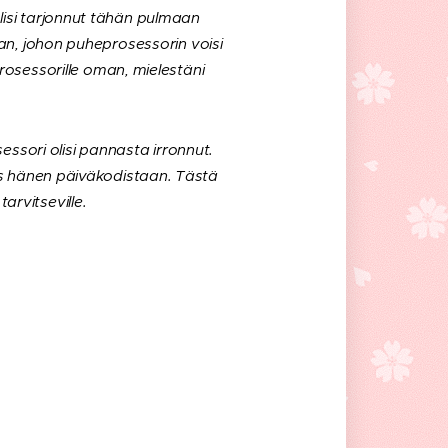
isi tarjonnut tähän pulmaan
an, johon puheprosessorin voisi
rosessorille oman, mielestäni
sessori olisi pannasta irronnut.
ös hänen päiväkodistaan. Tästä
arvitseville.