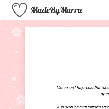
MadeByMarru
Nimeni on Marja-Liisa Rantanen
opet
Kun pieni ihminen lähipiirissän