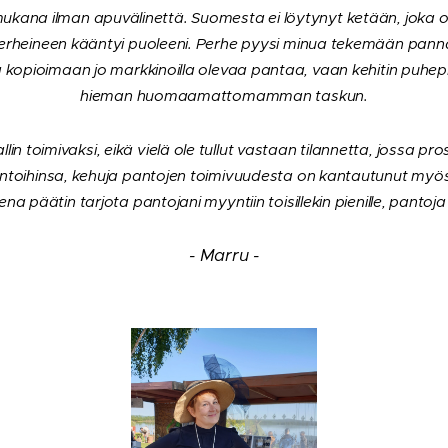
kana ilman apuvälinettä. Suomesta ei löytynyt ketään, joka ol
 perheineen kääntyi puoleeni. Perhe pyysi minua tekemään pann
eä kopioimaan jo markkinoilla olevaa pantaa, vaan kehitin puhep
hieman huomaamattomamman taskun.
in toimivaksi, eikä vielä ole tullut vastaan tilannetta, jossa pro
antoihinsa, kehuja pantojen toimivuudesta on kantautunut my
na päätin tarjota pantojani myyntiin toisillekin pienille, pantoja t
- Marru -