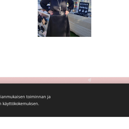
ianmukaisen toiminnan ja
© 2023 MadeByMarru. Kaikki oikeudet pidätetään.
en käyttökokemuksen.
Luotu
Webnodella
Evästeet