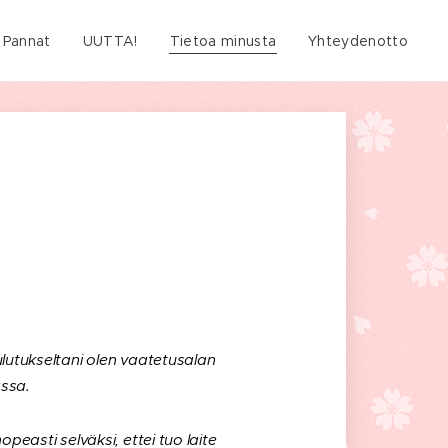
Pannat
UUTTA!
Tietoa minusta
Yhteydenotto
ulutukseltani olen vaatetusalan
assa.
opeasti selväksi, ettei tuo laite