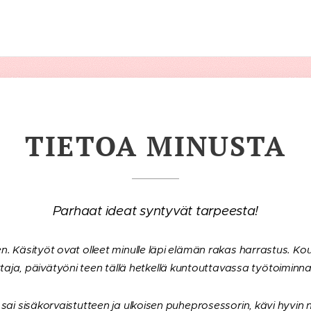
TIETOA MINUSTA
Parhaat ideat syntyvät tarpeesta!
. Käsityöt ovat olleet minulle läpi elämän rakas harrastus. Ko
taja, päivätyöni teen tällä hetkellä kuntouttavassa työtoiminn
i sai sisäkorvaistutteen ja ulkoisen puheprosessorin, kävi hyvin n