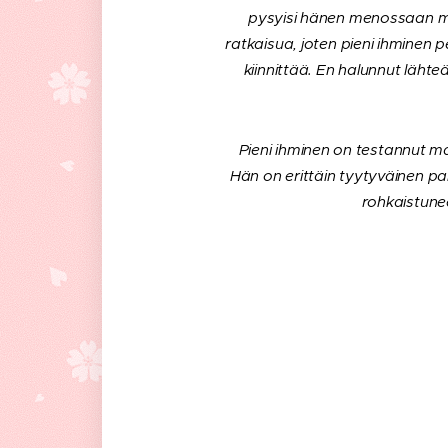
pysyisi hänen menossaan mu
ratkaisua, joten pieni ihminen
kiinnittää. En halunnut läht
Pieni ihminen on testannut mall
Hän on erittäin tyytyväinen p
rohkaistunee