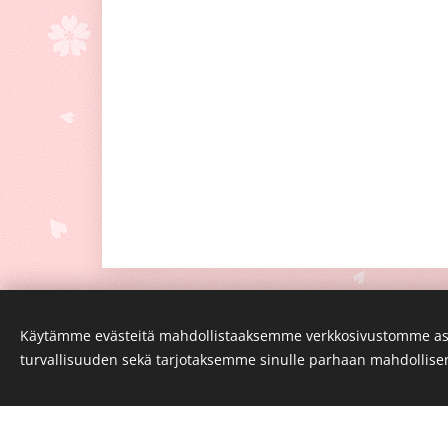
Käytämme evästeitä mahdollistaaksemme verkkosivustomme as
turvallisuuden sekä tarjotaksemme sinulle parhaan mahdollis
Luo kotisivut ilmaiseksi!